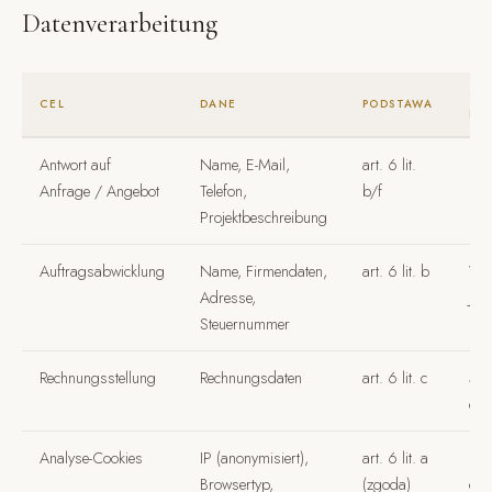
Datenverarbeitung
OK
CEL
DANE
PODSTAWA
PR
Antwort auf
Name, E-Mail,
art. 6 lit.
Bis
Anfrage / Angebot
Telefon,
b/f
nac
Projektbeschreibung
Auftragsabwicklung
Name, Firmendaten,
art. 6 lit. b
Ver
Adresse,
Jah
Steuernummer
Pfli
Rechnungsstellung
Rechnungsdaten
art. 6 lit. c
5 J
des
Analyse-Cookies
IP (anonymisiert),
art. 6 lit. a
Bis
Browsertyp,
(zgoda)
ode